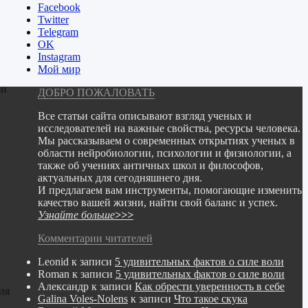
Facebook
Twitter
Telegram
ОK
Instagram
Мой мир
ри
ДОБРО ПОЖАЛОВАТЬ
Все статьи сайта описывают взгляд ученых и
исследователей на важные свойства, ресурсы человека.
Мы рассказываем о современных открытиях ученых в
области нейробиологии, психологии и физиологии,
а
также об учениях античных школ и философов,
актуальных для сегодняшнего дня.
И предлагаем вам инструменты, помогающие изменить
качество вашей жизни, найти свой баланс и успех.
Узнайте больше
>>>
Комментарии читателей
Leonid
к записи
5 удивительных фактов о силе воли
Roman
к записи
5 удивительных фактов о силе воли
Александр
к записи
Как обрести уверенность в себе
ля
Galina Voles-Nolens
к записи
Что такое скука