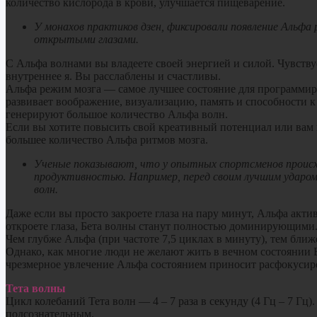
количество кислорода в крови, улучшается пищеварение.
У монахов практиков дзен, фиксировали появление Альфа
открытыми глазами.
С Альфа волнами вы владеете своей энергией и силой. Чувству
внутреннее я. Вы расслаблены и счастливы.
Альфа режим мозга — самое лучшее состояние для программиро
развивает воображение, визуализацию, память и способности 
генерируют большое количество Альфа волн.
Если вы хотите повысить свой креативный потенциал или вам 
большее количество Альфа ритмов мозга.
Ученые показывают, что у опытных спортсменов происхо
продуктивностью. Например, перед своим лучшим ударом 
волн.
Даже если вы просто закроете глаза на пару минут, Альфа актив
откроете глаза, Бета волны станут полностью доминирующими
Чем глубже Альфа (при частоте 7,5 циклах в минуту), тем бли
Однако, как многие люди не желают жить в вечном состоянии Б
чрезмерное увлечение Альфа состоянием приносит расфокусир
Тета волны
Цикл колебаний Тета волн — 4 – 7 раза в секунду (4 Гц – 7 Г
подсознательным.