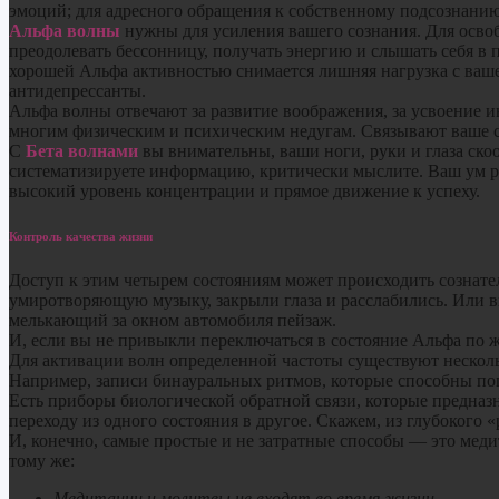
эмоций; для адресного обращения к собственному подсознанию
Альфа волны
нужны для усиления вашего сознания. Для освоб
преодолевать бессонницу, получать энергию и слышать себя в п
хорошей Альфа активностью снимается лишняя нагрузка с ваше
антидепрессанты.
Альфа волны отвечают за развитие воображения, за усвоение 
многим физическим и психическим недугам. Связывают ваше с
С
Бета волнами
вы внимательны, ваши ноги, руки и глаза скоо
систематизируете информацию, критически мыслите. Ваш ум ре
высокий уровень концентрации и прямое движение к успеху.
Контроль качества жизни
Доступ к этим четырем состояниям может происходить сознате
умиротворяющую музыку, закрыли глаза и расслабились. Или в
мелькающий за окном автомобиля пейзаж.
И, если вы не привыкли переключаться в состояние Альфа по ж
Для активации волн определенной частоты существуют несколь
Например, записи бинауральных ритмов, которые способны пог
Есть приборы биологической обратной связи, которые предназ
переходу из одного состояния в другое. Скажем, из глубокого 
И, конечно, самые простые и не затратные способы — это меди
тому же:
Медитации и молитвы не входят во время жизни.