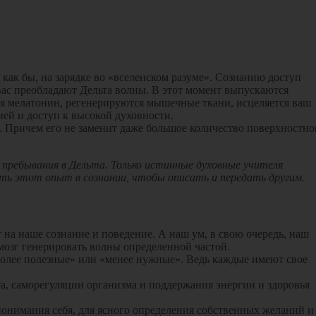
 как бы, на зарядке во «вселенском разуме». Сознанию доступ
у вас преобладают Дельта волны. В этот момент выпускаются
ся мелатонин, регенерируются мышечные ткани, исцеляется ваш
ей и доступ к высокой духовности.
. Причем его не заменит даже большое количество поверхностно
д пребывания в Дельта. Только истинные духовные учителя
ть этот опыт в сознании, чтобы описать и передать другим.
на наше сознание и поведение. А наш ум, в свою очередь, наш
мозг генерировать волны определенной частой.
 «более полезные» или «менее нужные». Ведь каждые имеют свое
а, саморегуляции организма и поддержания энергии и здоровья
онимания себя, для ясного определения собственных желаний и