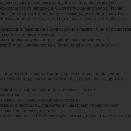
; для получения творческих идей и тренировки силы ума.
ождения вас от напряжения, для отпускания тревоги. Чтобы
овседневной жизни, не допуская «макродозы» Бета волн. Т.к. с
й иммунной системы, то, по сути, вы получаете естественные
информации, расширение долгосрочной памяти. Они противостоя
ознание и подсознательное.
рдинированы, у вас острое зрение, вы анализируете и
зкий и целенаправленный. Бета волны – это живость ума,
льно и бессознательно. Например, вы специально включили
ы неожиданно размечтались. Или, бывает, что вас заворожил
еланию, то хорошо бы попрактиковаться в этом.
ко методов.
ружать мозг в медитативные состояния.
начены, в частности, для обучения быстрому управляемому
«релакс» до «во всеоружии».
тация и молитва. Тем более научиться медитировать несложно, к