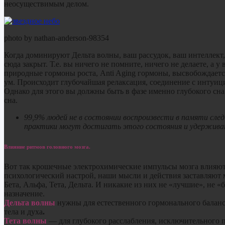
неосуществимым делом.
photo by nathan-anderson-98354
Когда доминируют Дельта волны, ваш рассудок, ваш интеллект,
сюда закрыт. Т.е. вы ничего не помните, ничего не делаете, а 
природные гормоны роста, Anti Aging гормоны, высвобождает
ум. Происходит глубочайшая релаксация, соединение с интуици
Однако для этого вы должны быть в фазе именно глубокого сна
сна.
99,9% людей
не в состоянии воспроизвести в памяти сле
практики могут достигать этого состояния и удержива
Влияние ритмов головного мозга.
Вот так крошечные электрохимические импульсы мозга влияют 
психологический настрой, наши мысли и действия заставляют 
Бета, Альфа, Тета, Дельта. И никакие из них не «лучшие», не
назначение.
Дельта волны
нужны для естественного гормонального баланс
тела и духа
.
Тета волны
— для глубокого расслабления, исключительного п