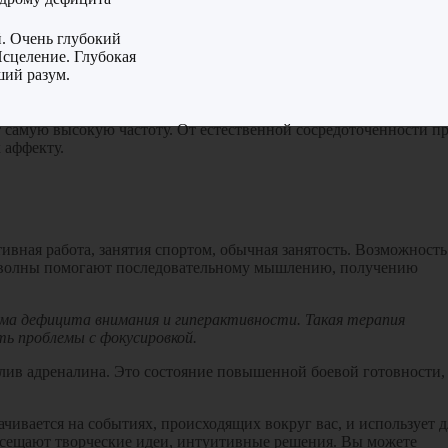
й. Очень глубокий
Исцеление. Глубокая
ший разум.
 самую высокую частоту. От естественной сосредоточенности п
 аффекту.
ивная работа, занятия спортом, обычная занятость. Возможность
ета волны помогают последовательному мышлению, получению
ома дефицита внимания и гиперактивности. Такая терапия
ь проблемы с фокусировкой.
лив адреналина. Это состояние повышенной боевой готовности,
ивается на событиях, происходящих вокруг вас, и использует д
посещают творческие идеи, интуитивные решения. Вы можете