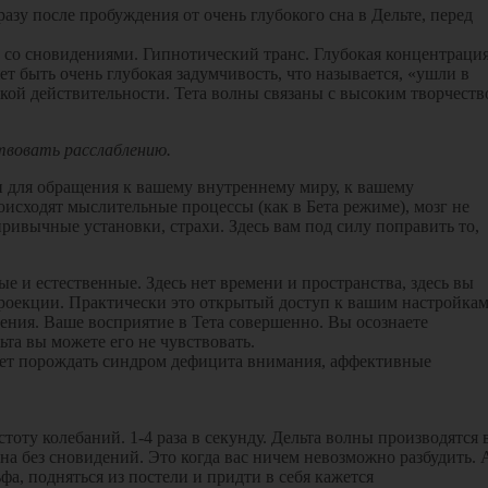
разу после пробуждения от очень глубокого сна в Дельте, перед
н со сновидениями. Гипнотический транс. Глубокая концентраци
т быть очень глубокая задумчивость, что называется, «ушли в
еской действительности. Тета волны связаны с высоким творчест
твовать расслаблению.
 для обращения к вашему внутреннему миру, к вашему
оисходят мыслительные процессы (как в Бета режиме), мозг не
ривычные установки, страхи. Здесь вам под силу поправить то,
 и естественные. Здесь нет времени и пространства, здесь вы
 проекции. Практически это открытый доступ к вашим настройкам
ения. Ваше восприятие в Тета совершенно. Вы осознаете
ьта вы можете его не чувствовать.
ожет порождать синдром дефицита внимания, аффективные
ту колебаний. 1-4 раза в секунду. Дельта волны производятся 
на без сновидений. Это когда вас ничем невозможно разбудить. 
фа, подняться из постели и придти в себя кажется