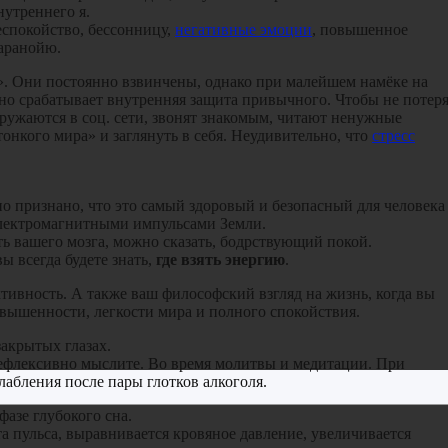
нутреннего я.
еспокойство, бессонницу,
негативные эмоции
, повышенное
паранойю.
. Они постоянно взвинчены, однако при малейшем намёке на
но срабатывает внутренняя защита привычного. Чтобы не потеря
ужаются в соц. сети, звонят знакомым, читают ненужные
нкого мира» и заглянуть в себя. Неудивительно, что
стресс
но признано, что это самый здоровый и безопасный для человека
электромагнитными импульсами Земли.
ть вашего мозга, можно сказать, бодрствующий покой.
ы всегда будете знать,
где взять энергию
.
ивность. А также ваш философский взгляд на жизнь, когда вы
вышенности, легкости мира и полного спокойствия.
акрытых глазах.
рефлексивно мыслите. Во время молитвы и медитации. При
абления после пары глотков алкоголя.
фазе глубокого сна.
а пульса, выравнивается кровяное давление, увеличивается