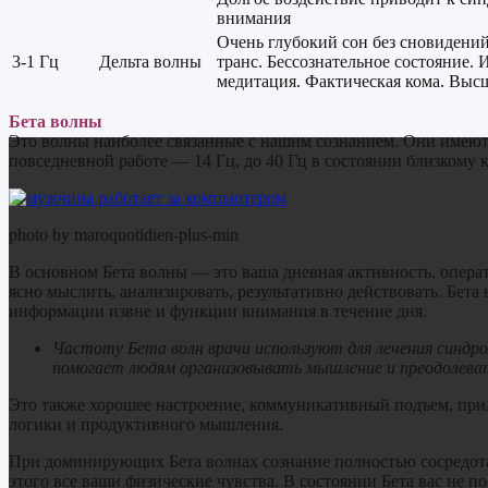
внимания
Очень глубокий сон без сновидени
3-1 Гц
Дельта волны
транс. Бессознательное состояние. 
медитация. Фактическая кома. Выс
Бета волны
Это волны наиболее связанные с нашим сознанием. Они имеют
повседневной работе — 14 Гц, до 40 Гц в состоянии близкому к
photo by maroquotidien-plus-min
В основном Бета волны — это ваша дневная активность, операт
ясно мыслить, анализировать, результативно действовать. Б
информации извне и функции внимания в течение дня.
Частоту Бета волн врачи используют для лечения синдр
помогает людям организовывать мышление и преодолеват
Это также хорошее настроение, коммуникативный подъем, при
логики и продуктивного мышления.
При доминирующих Бета волнах сознание полностью сосредотач
этого все ваши физические чувства. В состоянии Бета вас не 