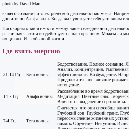
photo by David Mao
вашего сознания и электрической деятельностью мозга. Наприме
достаточно Альфа волн. Когда вы чувствуете себя уставшим и
Поговорим о зависимости между нашей ежедневной деятельнос
различная частота воздействует на наш организм. Можем ли м
их циклы. И в обычной жизни
Где взять энергию
Бодрствование. Полное сознание. 
Анализ. Концентрация. Умственная
21-14 Гц
Бета волны
эффективность. Возбуждение. Напр
Продолжительное влияние рождает 
истощение.
Расслабление во время бодрствован
14-7 Гц
Альфа волны
Медитация. Цветные сны. Творческ
Влияют на выделение серотонина.
Считается, что они способны влият
Глубокий сон. Глубокий транс. Глу
переосмысление жизненных устано
7-4 Гц
Тета волны
память. Обучение. Интуиция. Исцел
Долгое воздействие приводит к си