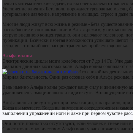
решать математические задачи, но вы очень далеки от вашего в
Увеличение влияния Бета волн порождает тревожные мысли, б
артериальное давление, напряжение в мышцах, стресс и даже 
Многие люди живут всю жизнь в режиме «Бета-существования»
расслабление и соскальзывании в Альфа-режим, у них мгновен
острую внешнюю концентрацию, они включают телевизор, погр
публикации. Всячески избегая возможности услышать шепот «то
сегодня – это наиболее распространенная проблема здоровья.
Альфа волны
Электрические циклы мозга колеблются от 7 до 14 Гц. Уже дав
диапазон длинных мозговых волн. Альфа волны совпадают с 
Это спокойная деятельнос
Мирная бдительность. Один раз осознав себя в Альфа режиме, в
Ведь именно Альфа волны рождают вашу силу и жизненную акт
уравновешены эмоционально и видите суть. Это ощущение воз
Альфа волны присутствуют при релаксации, как правило, при з
Когда вы мечтаете. Когда вы внутренне сосредоточены и само
выполнении упражнений йоги и даже при первом чувстве рассл
Они почти полностью отсутствуют, если человек в гневе или в 
С достаточным количеством Альфа волн у вас снижается частот