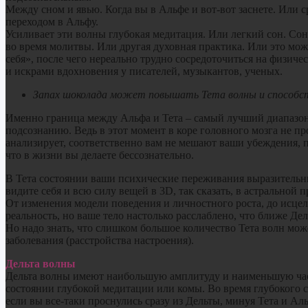
Между сном и явью. Когда вы в Альфе и вот-вот заснете. Или с
переходом в Альфу.
Усиливает эти волны глубокая медитация. Или легкий сон. Со
во время молитвы. Или другая духовная практика. Или это може
себя», после чего нереально трудно сосредоточиться на физич
и искрами вдохновения у писателей, музыкантов, ученых.
Запах шоколада может повышать Тета волны и способс
Именно граница между Альфа и Тета – самый лучший диапазон
подсознанию. Ведь в этот момент в коре головного мозга не пр
анализирует, соответственно вам не мешают ваши убеждения, п
что в жизни вы делаете бессознательно.
В Тета состоянии ваши психические переживания выразительные
видите себя и всю силу вещей в 3D, так сказать, в астральной
От изменения модели поведения и личностного роста, до исцел
реальность, но ваше тело настолько расслаблено, что ближе Дел
Но надо знать, что слишком большое количество Тета волн м
заболевания (расстройства настроения).
Дельта волны
Дельта волны имеют наибольшую амплитуду и наименьшую часто
состоянии глубокой медитации или комы. Во время глубокого с
если вы все-таки проснулись сразу из Дельты, минуя Тета и Аль