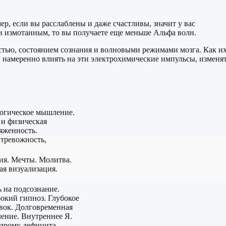
р, если вы расслаблены и даже счастливы, значит у вас
ли измотанным, то вы получаете еще меньше Альфа волн.
тью, состоянием сознания и волновыми режимами мозга. Как и
ы намеренно влиять на эти электрохимические импульсы, изменя
Логическое мышление.
 и физическая
яженность.
тревожность,
ия. Мечты. Молитва.
ая визуализация.
ь на подсознание.
бокий гипноз. Глубокое
вок. Долговременная
ение. Внутреннее Я.
ндрому дефицита