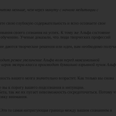
 ритма меньше, чем через минуту с начала медитации с
ете свою глубокую содержательность и ясно осознаете свое
вания своего сознания на успех. К тому же Альфа состояние
к обучению. Ученые доказали, что люди творческих профессий
не даются творческие решения или идеи, вам необходимо получа
дит резкое увеличение Альфа волн перед максимальной
игрок экстра-класса производит буквально взрывной пучок Альф
ность вашего мозга значительно возрастет. Как только вы снова
.
же вы к порогу вашего подсознания и интуиции.
ета, так же их пугает невозможность сосредоточиться. Потому ч
овку внимания.
ц). Это та самая интригующая граница между вашим сознанием и