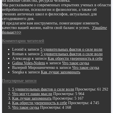
на важные свойства, ресурсы человека.
Мы рассказываем о современных открытиях ученых в области
нейробиологии, психологии и физиологии,
а также об
учениях античных школ и философов, актуальных для
сегодняшнего дня.
И предлагаем вам инструменты, помогающие изменить
качество вашей жизни, найти свой баланс и успех.
Узнайте
больше
>>>
Комментарии читателей
Leonid
к записи
5 удивительных фактов о силе воли
Roman
к записи
5 удивительных фактов о силе воли
Александр
к записи
Как обрести уверенность в себе
Galina Voles-Nolens
к записи
Что такое скука
Валерий Мирошниченко
к записи
Что такое скука
Snegka
к записи
Как лучше запоминать
Популярные записи
5 удивительных фактов о силе воли
Просмотры: 61 292
Что могут наши мысли
Просмотры: 5 964
Как лучше запоминать
Просмотры: 5 167
Как обрести уверенность в себе
Просмотры: 4 745
Что такое скука
Просмотры: 4 168