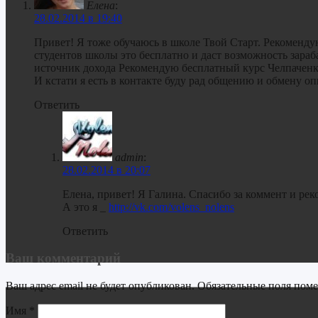
Елена
:
28.02.2014 в 19:40
Привет! Я тоже обучаюсь в школе Твой Старт. Рекоменду
студентов школы это бесплатно и даст возможность зараб
источник дохода Рекомендую бесплатный курс Челпаченк
И кстати я есть в контакте буду рад общению и обмену оп
Ответить
admin
:
28.02.2014 в 20:07
Елена, привет! Я Галина. Спасибо за коммент и рек
А это я _
http://vk.com/volens_nolens
Ответить
Ваш комментарий
Ваш адрес email не будет опубликован.
Обязательные поля пом
Имя
*