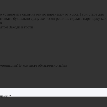
ю установить оплачиваемую партнерку от курса Твой старт для
атывать буквально сразу же , если решишь сделать партнерку как
о.
ытом Заходи в гости)
омендации) В контакте обязательно зайду
ечены
*