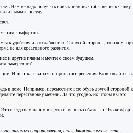
огает. Нам не надо получать новых знаний, чтобы выпить чашку
ш или вымыть посуду.
свет.
ся этим комфортно.
имся к удобству и расслаблению. С другой стороны, зона комфор
орма не для креативного развития.
нес и другие планы и мечты о своём будущем.
воём намерении?
рции. И не отказываться от принятого решения. Возвращайтесь к
удь в доме. Например, переместите всю обувь другой стороной к
сделайте перестановку мебели. Да что угодно, но чтобы вы это
Это всегда вам напомнит, что изменить себя легко. Что комфорт
и.
речая никакого сопротивления, то… движение его является