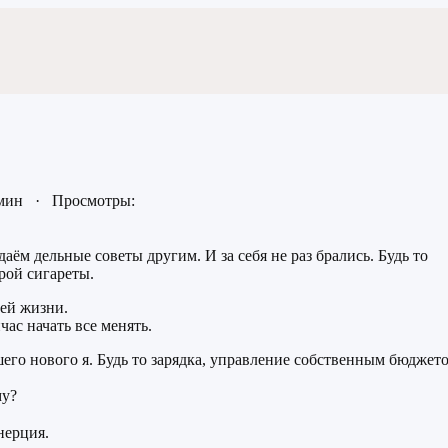
 мин · Просмотры:
аём дельные советы другим. И за себя не раз брались. Будь то
орой сигареты.
ей жизни.
ас начать все менять.
шего нового я. Будь то зарядка, управление собственным бюджет
му?
нерция.