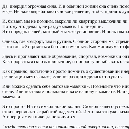
Да, инерция огромная сила. И в обычной жизни она очень пом
кофе. Не надо вырабатывать новое решение, чтобы принять ду
И, бывает, мы не помним, закрыли ли квартиру, выключили ли 
Потому что делали, не раздумываясь. По инерции.
Это порядок вещей, который мы уже установили. И пользовать
Однако, где комфорт, там и рутина. С одной стороны мы стрем
– это где всё стремиться быть неизменным. Как минимум это ф
Здесь и пропадают наше образование, спортзал, возможный биз
Как прорваться сквозь привычное, и попросту не забывать о с
Как правило, достаточно просто помнить о существовании ине
реализации мечты, даже, если не раз приходилось отступать.
Или можно сделать себе бытовые «маячки». Поменяйте что-ниб
стене. Или поставьте тюльпаны в вазе на полу в комнате. Или 
замечали.
Это просто. И это символ новой волны. Символ вашего успеха. 
стоит перемежать с работой над мечтой. И что вы это уже начал
А инерция сама никогда не кончится.
“когда тело движется по горизонтальной поверхности, не вст