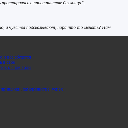
 простиралась в пространстве без конца”.
ошо, а чувства подсказывают, пора что-то менять? Нам
 и все сбудется
ь в себе
тов о силе воли
,
привычки
,
саморазвитие
,
успех