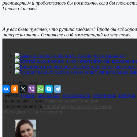
равномерным и продолжалось бы постоянно, если бы плоскость
Галилео Галилей
А у вас было чувство, что рутина заедает? Вроде бы всё хор
интересно знать. Оставьте свой комментарий на эту тему.
Самосовершенствование
Мечтай вдохновенно
Как обрести уверенност
5 удивительных фак
Post Views:
1 454
Метки:
баланс
,
без борьбы
,
возможность
,
изменения
,
инерция
Предыдущая запись
Самосовершенствование
Следующая запись
Спланировать свой успех можно
Обсуждение: 2 комментария