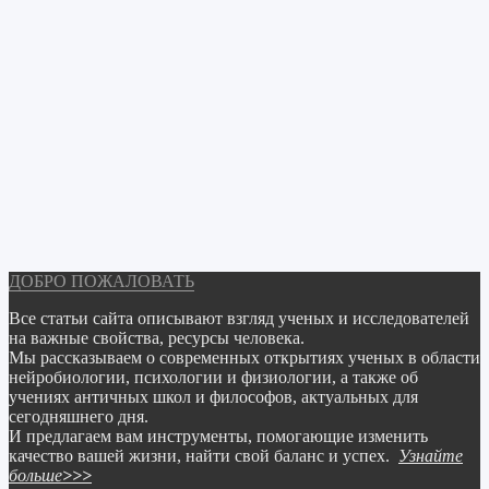
ДОБРО ПОЖАЛОВАТЬ
Все статьи сайта описывают взгляд ученых и исследователей
на важные свойства, ресурсы человека.
Мы рассказываем о современных открытиях ученых в области
нейробиологии, психологии и физиологии,
а также об
учениях античных школ и философов, актуальных для
сегодняшнего дня.
И предлагаем вам инструменты, помогающие изменить
качество вашей жизни, найти свой баланс и успех.
Узнайте
больше
>>>